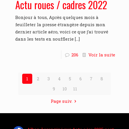
Actu roues / cadres 2022
Bonjour à tous, Après quelques mois à
feuilleter la presse étrangère depuis mon
dernier article aéro, voici ce que j’ai trouvé
dans les tests en soufflerie
[…]
206
Voir la suite
1
2
3
4
5
6
7
8
9
10
11
Page suiv.