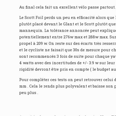
Au final cela fait un excellent vélo passe partout.
Le Scott Foil perds un peu en efficacité alors q
plutôt placé devant le GIant et le Scott plutôt q
mannequin. La tolérance annoncée peut expliquer c
potentiellement entre 276w max et 288w max. Sur c
propel à 209 w. On reste sur des écarts très resse
et le cycliste ne faisait que 30s de mesure pour c
sont recommencés 3 fois de suite pour chaque yaw 
4 watts avec des incertitudes de +/- 3.9 w sur leur
rigidité devront être pris en compte ( le budget au
Pour compléter ces tests on peut retrouver celui 
mm . Cela le rends plus polyvalent et baisse son p
peu plus .