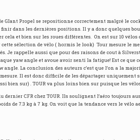
ue le GIant Propel se repositionne correctement malgré le c
ue finir dans les dernières positions. Il y a donc quelques 
ela et bien sur les roues différentes. On est sur 10 vélos q
ette sélection de vélo ( hormis le look) Tour mesure le meil
rrés. Je rappelle aussi que pour des raisons de cout à Silver
haque yaw angle et avoue avoir senti la fatigue! Est ce que c
angle. La conclusion des auteurs c’est que l’on a la major
 mesure. Il est donc difficile de les départager uniquement su
ssi bien sur) . TOUR va plus loins bien sur puisque les vélos
du dernier CFR chez TOUR. Ils soulignent l’aéro toujours au
oids de 7.3 kg à 7 kg. On voit que la tendance vers le vélo a