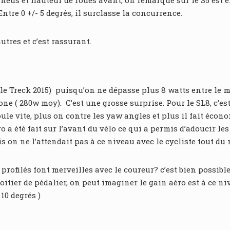
pneus et hauteur de roues avant, on remarque sur le S5 est e
ntre 0 +/- 5 degrés, il surclasse la concurrence.
utres et c’est rassurant.
le Treck 2015) puisqu’on ne dépasse plus 8 watts entre le m
ne ( 280w moy). C’est une grosse surprise. Pour le SL8, c’est
le vite, plus on contre les yaw angles et plus il fait écono
o a été fait sur l’avant du vélo ce qui a permis d’adoucir le
 on ne l’attendait pas à ce niveau avec le cycliste tout du 
profilés font merveilles avec le coureur? c’est bien possibl
itier de pédalier, on peut imaginer le gain aéro est à ce n
 10 degrés )