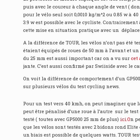
puis avec le coureur à chaque angle de vent ( donc
pour le vélo seul soit 0,0010 kg/m^2 ou 0.85 w à 40
3.9 w est possible avec le cycliste. Contrairemen
cette mise en situation pratique avec un déplacem
A la différence de TOUR, les vélos n’ont pas été 
étaient équipés de roues de 50 mm à l’avant et un
du 25 mm est aussi important car on a vu sur
cet 
jante. C’est aussi confirmé par Swiiside avec le c
On voit la différence de comportement d’un GP50
sur plusieurs vélos du test cycling news.
Pour un test vers 40 kmh, on peut imaginer que la 
peut être pénalisé d’une roue à l’autre sur le tes
testé ( toutes avec GP5000 25 mm de plus)
ici.O
n pe
que les vélos sont testés avec 2 bidons rond Eli
un biais est possible de quelques watts. TOUR tes