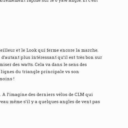
xtrêmement rapide sur le 0 yaw angle. Et c’est
eilleur et le Look qui ferme encore la marche.
 d’autant plus intéressant qu’il est très bon sur
miser des watts. Cela va dans le sens des
s lignes du triangle principale vs son
moins !
e. A l’imagine des derniers vélos de CLM qui
iveau même s’il y a quelques angles de vent pas