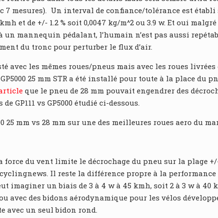
 7 mesures). Un interval de confiance/tolérance est établi su
 kmh et de +/- 1.2 % soit 0,0047 kg/m^2 ou 3.9 w. Et oui malgr
t à un mannequin pédalant, l’humain n’est pas aussi repétab
ent du tronc pour perturber le flux d’air.
testé avec les mêmes roues/pneus mais avec les roues livrée
 GP5000 25 mm STR a été installé pour toute à la place du pn
article
que le pneu de 28 mm pouvait engendrer des décrocha
as de GP111 vs GP5000 étudié ci-dessous.
00 25 mm vs 28 mm sur une des meilleures roues aero du ma
force du vent limite le décrochage du pneu sur la plage +/- 
t cyclingnews. Il reste la différence propre à la performance
ut imaginer un biais de 3 à 4 w à 45 kmh, soit 2 à 3 w à 40
te ou avec des bidons aérodynamique pour les vélos développ
te avec un seul bidon rond.