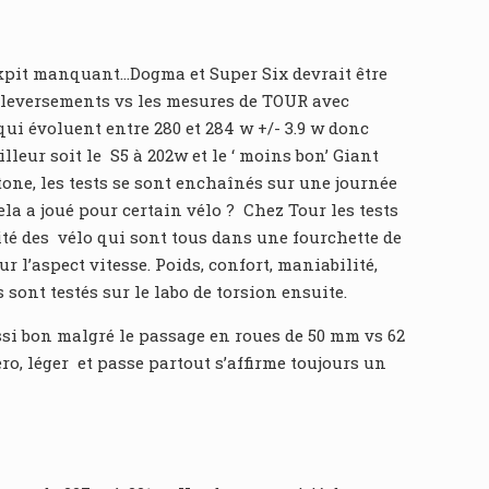
ockpit manquant…Dogma et Super Six devrait être
bouleversements vs les mesures de TOUR avec
ui évoluent entre 280 et 284 w +/- 3.9 w donc
leur soit le S5 à 202w et le ‘ moins bon’ Giant
stone, les tests se sont enchaînés sur une journée
ela a joué pour certain vélo ? Chez Tour les tests
ité des vélo qui sont tous dans une fourchette de
r l’aspect vitesse. Poids, confort, maniabilité,
 sont testés sur le labo de torsion ensuite.
ssi bon malgré le passage en roues de 50 mm vs 62
ero, léger et passe partout s’affirme toujours un