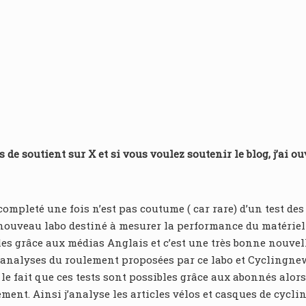
 de soutient sur X et si vous voulez soutenir le blog, j’ai o
, completé une fois n’est pas coutume ( car rare) d’un test d
u nouveau labo destiné à mesurer la performance du matériel
les grâce aux médias Anglais et c’est une très bonne nouvel
d’analyses du roulement proposées par ce labo et Cyclingnew
e fait que ces tests sont possibles grâce aux abonnés alors s
t. Ainsi j’analyse les articles vélos et casques de cycling