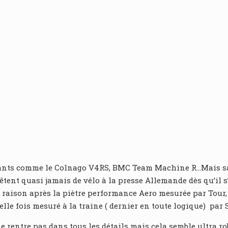
icants comme le Colnago V4RS, BMC Team Machine R…Mais san
ent quasi jamais de vélo à la presse Allemande dès qu’il s’
 raison après la piètre performance Aero mesurée par Tour, i
velle fois mesuré à la traine ( dernier en toute logique) par
ne rentre pas dans tous les détails mais cela semble ultra ro