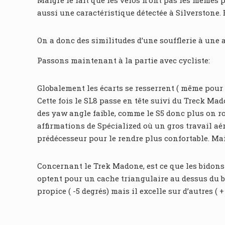
Malgré le fait que les vélos n’ont pas les mêmes 
aussi une caractéristique détectée à Silverstone. E
On a donc des similitudes d’une soufflerie à une a
Passons maintenant à la partie avec cycliste:
Globalement les écarts se resserrent ( même pour 
Cette fois le SL8 passe en tête suivi du Treck Mado
des yaw angle faible, comme le S5 donc plus on rou
affirmations de Spécialized où un gros travail aér
prédécesseur pour le rendre plus confortable. Mais
Concernant le Trek Madone, est ce que les bidons 
optent pour un cache triangulaire au dessus du bo
propice ( -5 degrés) mais il excelle sur d’autres ( +