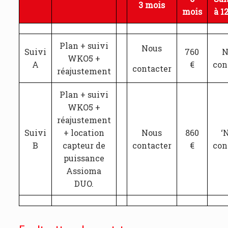
3 mois
mois
à 1
Plan + suivi
Nous
Suivi
760
N
WKO5 +
A
€
con
contacter
réajustement
Plan + suivi
WKO5 +
réajustement
Suivi
+ location
Nous
860
‘
B
capteur de
contacter
€
con
puissance
Assioma
DUO.