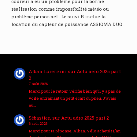
coureur a eu un problème pour la bonne
réalisation comme impossibilité météo ou
problème personnel . Le suivi B inclue la
location du capteur de puissance ASSIOMA DUO .
Alban Lorenzini
sur
Actu aéro 2025 part
2
7 août 2026
Merci pour le retour, vérifie bien qu'il y a pas de
voile entrainant un petit écart du pneu. J'avais
eu…
Sébastien
sur
Actu aéro 2025 part 2
6 août 2026
Merci pour ta réponse, Alban. Vélo acheté ! L'an