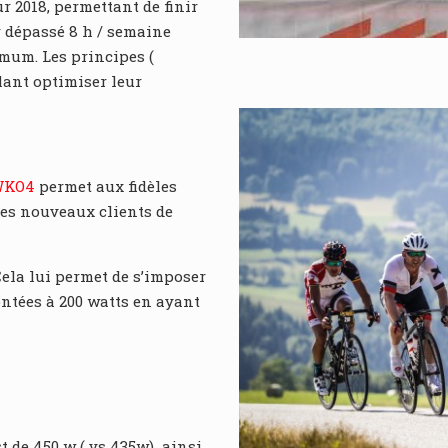
 2018, permettant de finir
 dépassé 8 h / semaine
mum. Les principes (
lant optimiser leur
WKO4
permet aux fidèles
res nouveaux clients de
Cela lui permet de s’imposer
ntées à 200 watts en ayant
st de 450 w ( vs 435w) ainsi