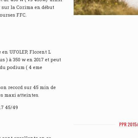
r sur la Corima en début
courses FFC.
 en UFOLEP, Florent L
us ) à 350 w en 2017 et peut
 du podium ( 4 eme
 son record sur 45 min de
és maxi atteintes.
17 45/49
PPR 2015/