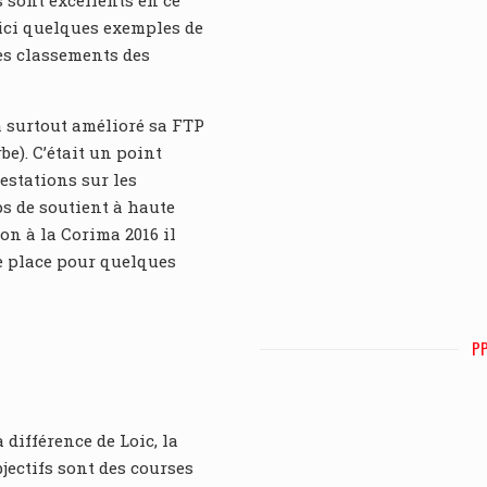
s sont excellents en ce
oici quelques exemples de
les classements des
a surtout amélioré sa FTP
be). C’était un point
estations sur les
s de soutient à haute
on à la Corima 2016 il
e place pour quelques
PP
 différence de Loic, la
jectifs sont des courses