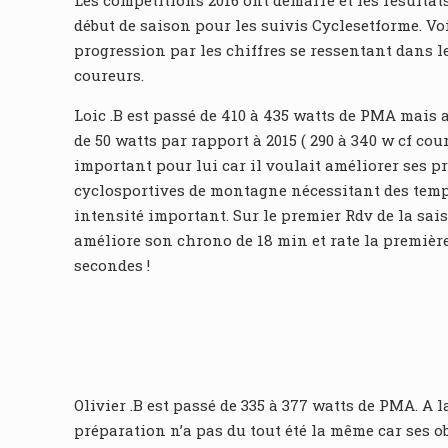
Les compétitions 2016 ont démarré et les résultat
début de saison pour les suivis Cyclesetforme. V
progression par les chiffres se ressentant dans 
coureurs.
Loic .B est passé de 410 à 435 watts de PMA mais 
de 50 watts par rapport à 2015 ( 290 à 340 w cf cour
important pour lui car il voulait améliorer ses pr
cyclosportives de montagne nécessitant des temp
intensité important. Sur le premier Rdv de la sais
améliore son chrono de 18 min et rate la premièr
secondes !
Olivier .B est passé de 335 à 377 watts de PMA. A la
préparation n’a pas du tout été la même car ses ob