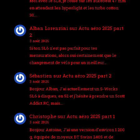
Moi avec le SL8, je roule sur les Bikebeat 47 mm
en attendant les hyperlight et les turbo cotton
30…
Alban Lorenzini
sur
Actu aéro 2025 part
2
3 août 2026
Si ton SL6 n'est pas parfait pour tes
mensurations, alors oui certainement que le
changement de vélo pour un meilleur…
Sébastien
sur
Actu aéro 2025 part 2
3 août 2026
Bonjour Alban, J'ai actuellement un S-Works
SL6 à disques, en 52 et j'hésite à prendre un Scott
Addict RC, mais…
Christophe
sur
Actu aéro 2025 part 1
3 août 2026
Bonjour Antoine, J’ai une version d’environ 1 200
g, équipée de moyeux DT Swiss 240S et de