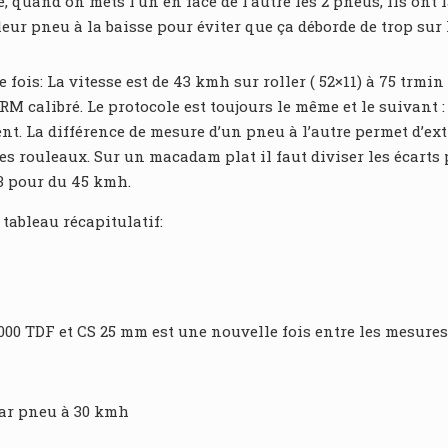
, quand on mets l’un en face de l’autre les 2 pneus, ils ont
e leur pneu à la baisse pour éviter que ça déborde de trop sur 
fois: La vitesse est de 43 kmh sur roller ( 52×11) à 75 trm
RM calibré. Le protocole est toujours le même et le suivant 
t. La différence de mesure d’un pneu à l’autre permet d’ext
es rouleaux. Sur un macadam plat il faut diviser les écarts
3 pour du 45 kmh.
tableau récapitulatif:
5000 TDF et CS 25 mm est une nouvelle fois entre les mesure
 par pneu à 30 kmh