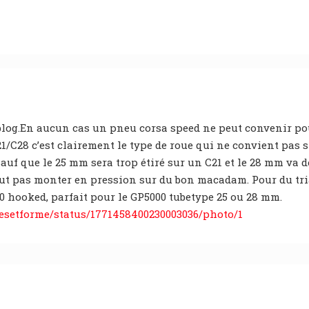
 blog.En aucun cas un pneu corsa speed ne peut convenir po
/C28 c’est clairement le type de roue qui ne convient pas si
Sauf que le 25 mm sera trop étiré sur un C21 et le 28 mm va 
ut pas monter en pression sur du bon macadam. Pour du tria
30 hooked, parfait pour le GP5000 tubetype 25 ou 28 mm.
clesetforme/status/1771458400230003036/photo/1