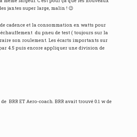
 la même largeur. C’est pour ça que les nouveaux
les jantes super large, malin ! 😉
in de cadence et la consommation en watts pour
: échauffement du pneu de test ( toujours sur la
raire son roulement. Les écarts importants sur
 par 4.5 puis encore appliquer une division de
s de BRR ET Aero-coach. BRR avait trouvé 0.1 w de