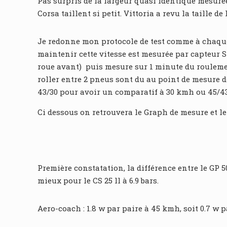
Pas surpris de la largeur quasi identique mesurée
Corsa taillent si petit. Vittoria a revu la taille d
Je redonne mon protocole de test comme à chaque 
maintenir cette vitesse est mesurée par capteur S
roue avant) puis mesure sur 1 minute du roulemen
roller entre 2 pneus sont du au point de mesure d
43/30 pour avoir un comparatif à 30 kmh ou 45/4
Ci dessous on retrouvera le Graph de mesure et le 
Première constatation, la différence entre le GP 
mieux pour le CS 25 ll à 6.9 bars.
Aero-coach : 1.8 w par paire à 45 kmh, soit 0.7 w