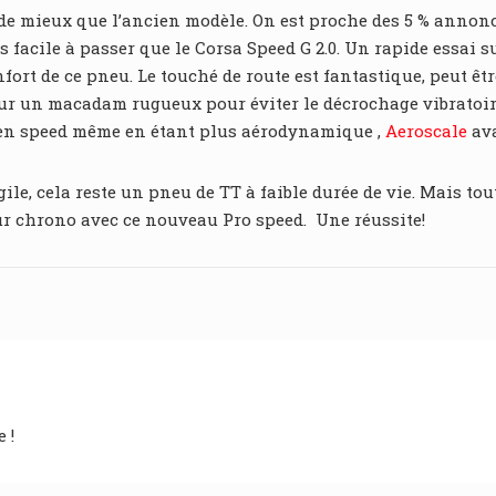
de mieux que l’ancien modèle. On est proche des 5 % annoncé
us facile à passer que le Corsa Speed G 2.0. Un rapide essai
ort de ce pneu. Le touché de route est fantastique, peut être
 sur un macadam rugueux pour éviter le décrochage vibratoir
ncien speed même en étant plus aérodynamique ,
Aeroscale
ava
agile, cela reste un pneu de TT à faible durée de vie. Mais t
ur chrono avec ce nouveau Pro speed. Une réussite!
 !