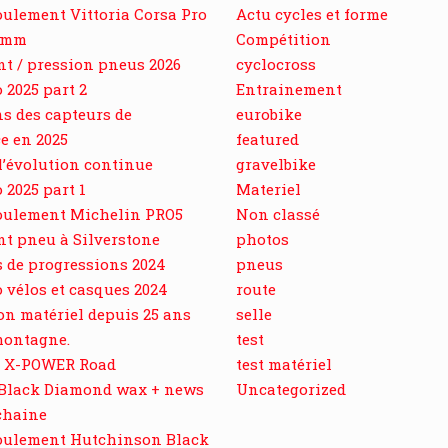
oulement Vittoria Corsa Pro
Actu cycles et forme
0 mm
Compétition
t / pression pneus 2026
cyclocross
 2025 part 2
Entrainement
ns des capteurs de
eurobike
e en 2025
featured
l’évolution continue
gravelbike
 2025 part 1
Materiel
roulement Michelin PRO5
Non classé
t pneu à Silverstone
photos
 de progressions 2024
pneus
 vélos et casques 2024
route
on matériel depuis 25 ans
selle
montagne.
test
M X-POWER Road
test matériel
 Black Diamond wax + news
Uncategorized
 chaine
roulement Hutchinson Black