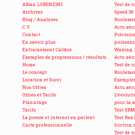
Alban LORENZINI
Test de r
Archives
Speed 3
Blog / Analyses
Roulemen
C V
Actu aéro
Contact
Précisio
En savoir plus
puissanc
Entrainement Calibré
Waxing: 
Exemples de progressions / résultats
Actu aéro
Home
Test de 
Le concept
Roulemen
Location et Suivi
Exemples
Nos Offres
Actu aéro
Offres et Tarifs
L’évoluti
Plannings
pour la 
Tarifs
Test SR
La presse et internet en parlent
Test Rex
Carte professionnelle
friction
Test de 