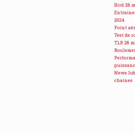
Bird 28 
Entraine
2024.
Point aér
Test de 
TLR 28 
Roulemen
Performan
puissanc
News lubr
chaines