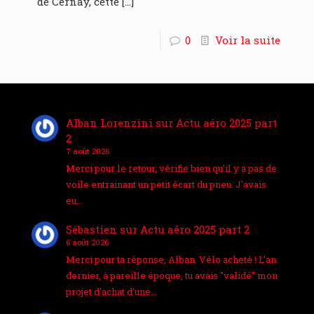
de Cernay, cette
[…]
0
Voir la suite
Alban Lorenzini
sur
Actu aéro 2025 part
2
7 août 2026
Merci pour le retour, vérifie bien qu'il y a pas de
voile entrainant un petit écart du pneu. J'avais
eu…
Sébastien
sur
Actu aéro 2025 part 2
6 août 2026
Merci pour ta réponse, Alban. Vélo acheté ! L'an
dernier, à pareille époque, tu avais "validé" mon
projet d'achat d'une…