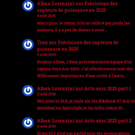
Alban Lorenzini
sur
Précisions des
capteurs de puissance en 2025
4 août 2026
Merci pour le retour. Si tu as calibré par poids les
assioma, il y a pas de doutes à avoir.…
Tran
sur
Précisions des capteurs de
puissance en 2025
3 août 2026
Bonjour Alban, J’étais précédemment équipé d’un
capteur Dura Ace 9200. J’ai effectivement noté des
différences importances d’une sortie à l’autre,…
Alban Lorenzini
sur
Actu aéro 2025 part 1
3 août 2026
Moi avec le SL8, je roule sur les Bikebeat 47 mm e
attendant les hyperlight et les turbo cotton 30…
Alban Lorenzini
sur
Actu aéro 2025 part 2
3 août 2026
Si ton SL6 n'est pas parfait pour tes mensurations,