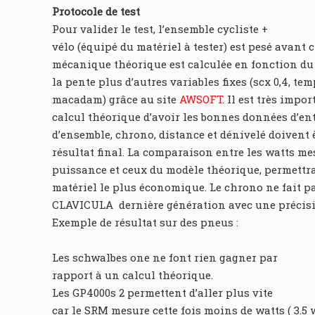
Protocole de test
Pour valider le test, l’ensemble cycliste +
vélo (équipé du matériel à tester) est pesé avan
mécanique théorique est calculée en fonction du
la pente plus d’autres variables fixes (scx 0,4, te
macadam) grâce au site
AWSOFT
. Il est très impo
calcul théorique d’avoir les bonnes données d’en
d’ensemble, chrono, distance et dénivelé doivent ê
résultat final. La comparaison entre les watts me
puissance et ceux du modèle théorique, permettra
matériel le plus économique. Le chrono ne fait 
CLAVICULA dernière génération avec une précision
Exemple de résultat sur des pneus :
Les schwalbes one ne font rien gagner par
rapport à un calcul théorique.
Les GP4000s 2 permettent d’aller plus vite
car le SRM mesure cette fois moins de watts ( 3.5 