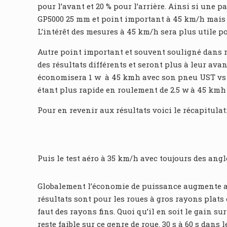
pour l’avant et 20 % pour l’arrière. Ainsi si une p
GP5000 25 mm et point important à 45 km/h mais s
L’intérêt des mesures à 45 km/h sera plus utile po
Autre point important et souvent souligné dans m
des résultats différents et seront plus à leur av
économisera 1 w à 45 kmh avec son pneu UST vs le 
étant plus rapide en roulement de 2.5 w à 45 kmh
Pour en revenir aux résultats voici le récapitulati
Puis le test aéro à 35 km/h avec toujours des angl
Globalement l’économie de puissance augmente ave
résultats sont pour les roues à gros rayons plats
faut des rayons fins. Quoi qu’il en soit le gain s
reste faible sur ce genre de roue. 30 s à 60 s dans