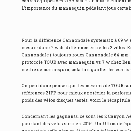
cadres équipés des zipp 404 + GP 4000 n’étaient me
L’importance du mannequin pédalant joue certaine
Pour la différence Cannondale systemsix à 69 w (
mesure donc 7 w de différence entre les 2 vélos. 
Cannondale ( toujours roues Cannondale 64 mm + p
protocole TOUR avec mannequin vs 7 w chez Rennr
mettre de mannequin, cela fait gonfler les écarts 
On peut donc penser que les mesures de TOUR son
références ZIPP pour mieux apprécier la performanc
poids des vélos disques testés, voici le récapitulat
Concernant les gagnants, ce sont les 2 Canyon Aé
pourtant des vélos sorti en 2015! Un Ultimate éq
que certain vélo aéro en étant plus tolérant sur l