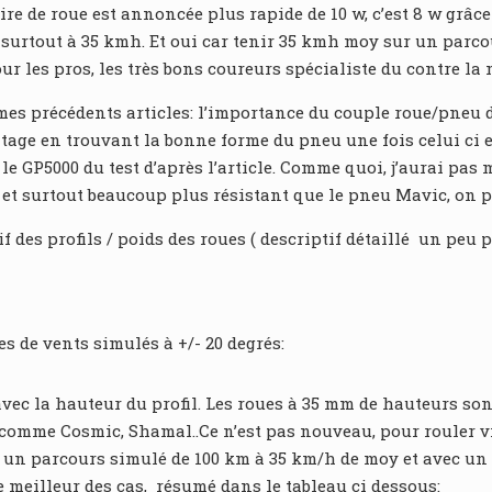
aire de roue est annoncée plus rapide de 10 w, c’est 8 w grâce 
urtout à 35 kmh. Et oui car tenir 35 kmh moy sur un parcour
ur les pros, les très bons coureurs spécialiste du contre la
es précédents articles: l’importance du couple roue/pneu da
antage en trouvant la bonne forme du pneu une fois celui ci
GP5000 du test d’après l’article. Comme quoi, j’aurai pas m
 et surtout beaucoup plus résistant que le pneu Mavic, on 
f des profils / poids des roues ( descriptif détaillé un peu p
es de vents simulés à +/- 20 degrés:
c la hauteur du profil. Les roues à 35 mm de hauteurs son
 comme Cosmic, Shamal..Ce n’est pas nouveau, pour rouler vit
ur un parcours simulé de 100 km à 35 km/h de moy et avec un 
 le meilleur des cas, résumé dans le tableau ci dessous: