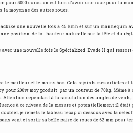
aire pour 5000 euros, on est loin d’avoir une roue pour la m
ns la moyenne des autres roues.
oadbike une nouvelle fois à 45 kmh et sur un mannequin ave
bonne position, de la hauteur naturelle sur la tête et du ré
 avec une nouvelle fois le Spécialized Evade II qui ressort
 le meilleur et le moins bon. Cela rejoints mes articles et 
y pour 200w moy produit par un coureur de 70kg. Même à cett
n. Attention cependant à la simulation des angles de vents,
uence à ce niveau de la mesure et potentiellement il était p
doubler, je remets le tableau récap ci dessous avec la séle
sans vent et sortir sa belle paire de roues de 62 mm pour t