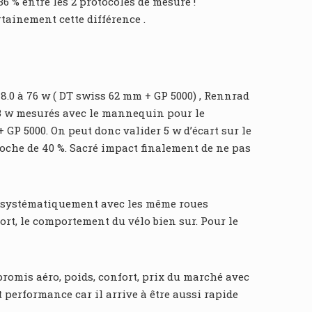
6 % entre les 2 protocoles de mesure !
ainement cette différence .
.0 à 76 w ( DT swiss 62 mm + GP 5000) , Rennrad
203 w mesurés avec le mannequin pour le
P 5000. On peut donc valider 5 w d’écart sur le
che de 40 %. Sacré impact finalement de ne pas
nt systématiquement avec les même roues
fort, le comportement du vélo bien sur. Pour le
romis aéro, poids, confort, prix du marché avec
performance car il arrive à être aussi rapide