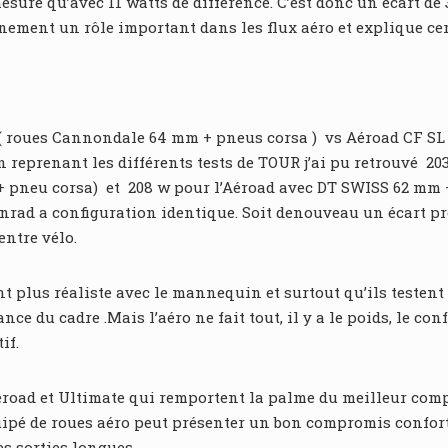
suré qu’avec 11 watts de différence. C’est donc un écart de 3
ment un rôle important dans les flux aéro et explique cert
 roues Cannondale 64 mm + pneus corsa ) vs Aéroad CF SL 8
En reprenant les différents tests de TOUR j’ai pu retrouvé 
neu corsa) et 208 w pour l’Aéroad avec DT SWISS 62 mm + G
ad a configuration identique. Soit denouveau un écart pro
entre vélo.
t plus réaliste avec le mannequin et surtout qu’ils teste
e du cadre .Mais l’aéro ne fait tout, il y a le poids, le con
if.
road et Ultimate qui remportent la palme du meilleur comp
uipé de roues aéro peut présenter un bon compromis confort 
es sorties longues.