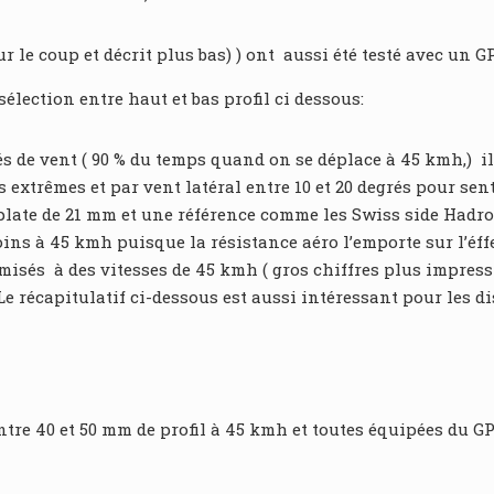
r le coup et décrit plus bas) ) ont aussi été testé avec un G
élection entre haut et bas profil ci dessous:
s de vent ( 90 % du temps quand on se déplace à 45 kmh,) il 
s extrêmes et par vent latéral entre 10 et 20 degrés pour sen
e plate de 21 mm et une référence comme les Swiss side Had
ns à 45 kmh puisque la résistance aéro l’emporte sur l’éffet
és à des vitesses de 45 kmh ( gros chiffres plus impressio
e récapitulatif ci-dessous est aussi intéressant pour les di
ntre 40 et 50 mm de profil à 45 kmh et toutes équipées du GP