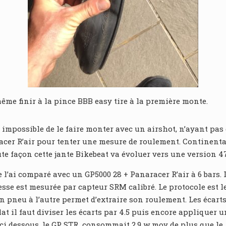
même finir à la pince BBB easy tire à la première monte.
é impossible de le faire monter avec un airshot, n’ayant pas
cer R’air pour tenter une mesure de roulement. Continental
ute façon cette jante Bikebeat va évoluer vers une version 4
 l’ai comparé avec un GP5000 28 + Panaracer R’air à 6 bars. L
se est mesurée par capteur SRM calibré. Le protocole est l
 pneu à l’autre permet d’extraire son roulement. Les écart
 il faut diviser les écarts par 4.5 puis encore appliquer 
i dessous, le GP STR consommait 2.9 w moy de plus que le GP