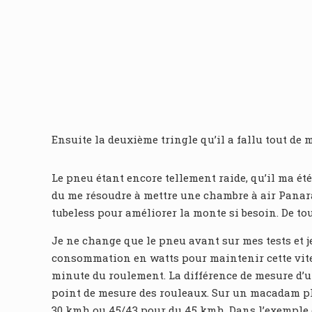
Ensuite la deuxième tringle qu’il a fallu tout de 
Le pneu étant encore tellement raide, qu’il ma ét
du me résoudre à mettre une chambre à air Panara
tubeless pour améliorer la monte si besoin. De to
Je ne change que le pneu avant sur mes tests et je
consommation en watts pour maintenir cette vites
minute du roulement. La différence de mesure d’un
point de mesure des rouleaux. Sur un macadam plat
30 kmh ou 45/43 pour du 45 kmh. Dans l’exemple c