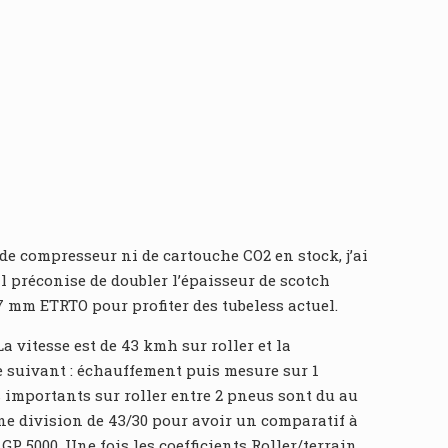
 de compresseur ni de cartouche CO2 en stock, j’ai
 préconise de doubler l’épaisseur de scotch
7 mm ETRTO pour profiter des tubeless actuel.
a vitesse est de 43 kmh sur roller et la
e suivant : échauffement puis mesure sur 1
s importants sur roller entre 2 pneus sont du au
une division de 43/30 pour avoir un comparatif à
 5000. Une fois les coefficients Roller/terrain