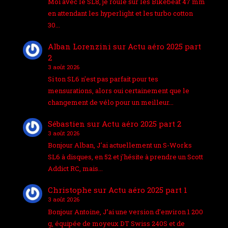
Moi avec le SL8, je roule sur les Bikebeat 47 mm
en attendant les hyperlight et les turbo cotton
30…
Alban Lorenzini
sur
Actu aéro 2025 part
2
3 août 2026
Si ton SL6 n'est pas parfait pour tes
mensurations, alors oui certainement que le
changement de vélo pour un meilleur…
Sébastien
sur
Actu aéro 2025 part 2
3 août 2026
Bonjour Alban, J'ai actuellement un S-Works
SL6 à disques, en 52 et j'hésite à prendre un Scott
Addict RC, mais…
Christophe
sur
Actu aéro 2025 part 1
3 août 2026
Bonjour Antoine, J’ai une version d’environ 1 200
g, équipée de moyeux DT Swiss 240S et de