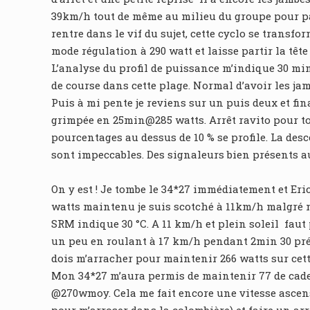
39km/h tout de même au milieu du groupe pour passe
rentre dans le vif du sujet, cette cyclo se transf
mode régulation à 290 watt et laisse partir la têt
L’analyse du profil de puissance m’indique 30 mi
de course dans cette plage. Normal d’avoir les ja
Puis à mi pente je reviens sur un puis deux et fina
grimpée en 25min@285 watts. Arrêt ravito pour tou
pourcentages au dessus de 10 % se profile. La des
sont impeccables. Des signaleurs bien présents a
On y est ! Je tombe le 34*27 immédiatement et Eric
watts maintenu je suis scotché à 11km/h malgré m
SRM indique 30 °C. A 11 km/h et plein soleil faut
un peu en roulant à 17 km/h pendant 2min 30 précis 
dois m’arracher pour maintenir 266 watts sur cett
Mon 34*27 m’aura permis de maintenir 77 de cadenc
@270wmoy. Cela me fait encore une vitesse ascens