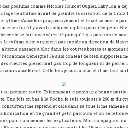
 des podiums comme Nicolas Roux et Ougier, Laby ..on a déjà
 village neutralisé avant de prendre la direction de la Croix
 le rythme s’accélère progressivement et le col se monte par
ement qu’il y avait quelques replats pour récupérer. Bref 
a descente se fait avec sérénité puisqu’il y a pas trop de mo
s le rythme n’est vraiment pas rapide en direction de Nave
n alterne passage à bloc dans les courtes bosses et moment 
l’économie d’énergie ! Je suis content de bien supporter, 
 des Fleuries présentant pas trop de longueur ni de pente. 
arcours accélèrent. Cette fois je suis à bloc et il me faut so
.
fait au premier ravito. Evidemment je perds une bonne partie 
e. Une fois en bas à la Roche, je suis toujours à 200 m du gr
un concurrent me reprend et calé dans sa roue il me ramène 
a bifurcation entre grand et petit parcours et on se retrouve
nnex pour commencer les explications. Mon compagnon du jo
bes ! Plus personne ne roule vraiment et les 15 min suivante