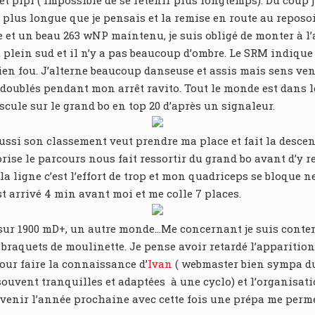
êt pipi ( impossible de se retenir plus longtemps). Du coup j
plus longue que je pensais et la remise en route au reposoi
se et un beau 263 wNP maintenu, je suis obligé de monter à l’a
st plein sud et il n’y a pas beaucoup d’ombre. Le SRM indiqu
ien fou. J’alterne beaucoup danseuse et assis mais sens ven
doublés pendant mon arrêt ravito. Tout le monde est dans le d
ascule sur le grand bo en top 20 d’après un signaleur.
ussi son classement veut prendre ma place et fait la descen
rise le parcours nous fait ressortir du grand bo avant d’y r
 ligne c’est l’effort de trop et mon quadriceps se bloque net
t arrivé 4 min avant moi et me colle 7 places.
 sur 1900 mD+, un autre monde…Me concernant je suis conten
s braquets de moulinette. Je pense avoir retardé l’appariti
 pour faire la connaissance d’
Ivan
( webmaster bien sympa du 
souvent tranquilles et adaptées à une cyclo) et l’organisatio
venir l’année prochaine avec cette fois une prépa me perme