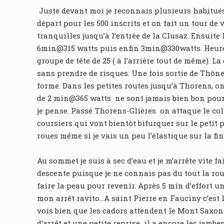
Juste devant moi je reconnais plusieurs habitués
départ pour les 500 inscrits et on fait un tour de
tranquilles jusqu’à l’entrée de la Clusaz. Ensuite
6min@315 watts puis enfin 3min@330watts. Heureus
groupe de tête de 25 ( à l’arrière tout de même). L
sans prendre de risques. Une fois sortie de Thône
forme. Dans les petites routes jusqu’à Thorens, o
de 2 min@365 watts ne sont jamais bien bon pour 
je pense. Passé Thorens-Glières on attaque le col
coursiers qui vont bientôt bifurquer sur le petit p
roues même si je vais un peu l’élastique sur la fin
Au sommet je suis à sec d’eau et je m’arrête vite 
descente puisque je ne connais pas du tout la rout
faire la peau pour revenir. Après 5 min d’effort 
mon arrêt ravito…A saint Pierre en Fauciny c’est l
vois bien que les cadors attendent le Mont Saxo
d’arrêt et une petite reprise il a encore les jam