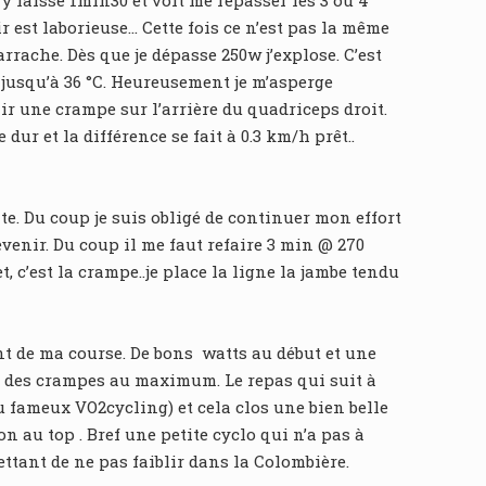
’y laisse 1min30 et voit me repasser les 3 ou 4
r est laborieuse… Cette fois ce n’est pas la même
rrache. Dès que je dépasse 250w j’explose. C’est
e jusqu’à 36 °C. Heureusement je m’asperge
ir une crampe sur l’arrière du quadriceps droit.
ur et la différence se fait à 0.3 km/h prêt..
te. Du coup je suis obligé de continuer mon effort
evenir. Du coup il me faut refaire 3 min @ 270
, c’est la crampe..je place la ligne la jambe tendu
t de ma course. De bons watts au début et une
on des crampes au maximum. Le repas qui suit à
fameux VO2cycling) et cela clos une bien belle
n au top . Bref une petite cyclo qui n’a pas à
ttant de ne pas faiblir dans la Colombière.