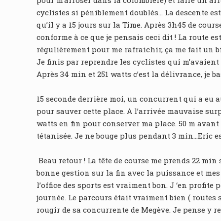
pour m’arroser dans la colombière) et faire un arr
cyclistes si péniblement doublés… La descente est 
qu’il y a 15 jours sur la Time. Après 3h45 de cour
conforme à ce que je pensais ceci dit ! La route e
régulièrement pour me rafraichir, ça me fait un b
Je finis par reprendre les cyclistes qui m’avaient 
Après 34 min et 251 watts c’est la délivrance, je b
15 seconde derrière moi, un concurrent qui a eu a
pour sauver cette place. A l’arrivée mauvaise surp
watts en fin pour conserver ma place. 50 m avant la
tétanisée. Je ne bouge plus pendant 3 min…Eric es
Beau retour ! La tête de course me prends 22 min
bonne gestion sur la fin avec la puissance et me
l’office des sports est vraiment bon. J ‘en profite
journée. Le parcours était vraiment bien ( routes 
rougir de sa concurrente de Megève. Je pense y re