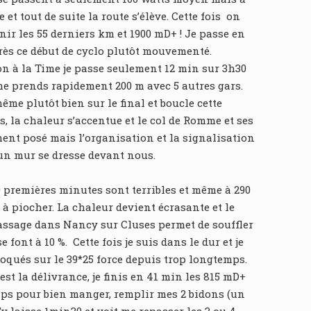
t tout de suite la route s’élève. Cette fois on
nir les 55 derniers km et 1900 mD+ ! Je passe en
près ce début de cyclo plutôt mouvementé.
on à la Time je passe seulement 12 min sur 3h30
 me prends rapidement 200 m avec 5 autres gars.
ême plutôt bien sur le final et boucle cette
 la chaleur s’accentue et le col de Romme et ses
ment posé mais l’organisation et la signalisation
 un mur se dresse devant nous.
10 premières minutes sont terribles et même à 290
à piocher. La chaleur devient écrasante et le
 passage dans Nancy sur Cluses permet de souffler
font à 10 %. Cette fois je suis dans le dur et je
loqués sur le 39*25 force depuis trop longtemps.
t la délivrance, je finis en 41 min les 815 mD+
mps pour bien manger, remplir mes 2 bidons (un