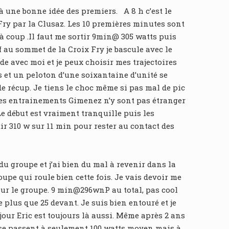
 une bonne idée des premiers. A 8 h c’est le
 Fry par la Clusaz. Les 10 premières minutes sont
 à coup .Il faut me sortir 9min@ 305 watts puis
au sommet de la Croix Fry je bascule avec le
nde avec moi et je peux choisir mes trajectoires
s et un peloton d’une soixantaine d’unité se
de récup. Je tiens le choc même si pas mal de pic
mes entrainements Gimenez n’y sont pas étranger
Le début est vraiment tranquille puis les
rtir 310 w sur 11 min pour rester au contact des
du groupe et j’ai bien du mal à revenir dans la
oupe qui roule bien cette fois. Je vais devoir me
sur le groupe. 9 min@296wnP au total, pas cool
 plus que 25 devant. Je suis bien entouré et je
ur Eric est toujours là aussi. Même après 2 ans
s se passent à seulement 100 watts moyen mais à