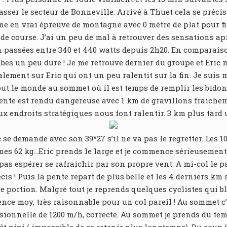
r le secteur de Bonneville. Arrivé à Thuet cela se précise e
orme en vrai épreuve de montagne avec 0 mètre de plat pour fi
e de course. J’ai un peu de mal à retrouver des sensations a
n passées entre 340 et 440 watts depuis 2h20. En comparais
mbes un peu dure ! Je me retrouve dernier du groupe et Eric
lement sur Eric qui ont un peu ralentit sur la fin. Je suis m
t le monde au sommet où il est temps de remplir les bidons,
cente est rendu dangereuse avec 1 km de gravillons fraiche
ux endroits stratégiques nous font ralentir. 3 km plus tard
 se demande avec son 39*27 s’il ne va pas le regretter. Les 
es 62 kg…Eric prends le large et je commence sérieusement 
 pas espérer se rafraichir par son propre vent. A mi-col le
! Puis la pente repart de plus belle et les 4 derniers km se 
e portion. Malgré tout je reprends quelques cyclistes qui b
e moy, très raisonnable pour un col pareil ! Au sommet c’es
ionnelle de 1200 m/h, correcte. Au sommet je prends du te