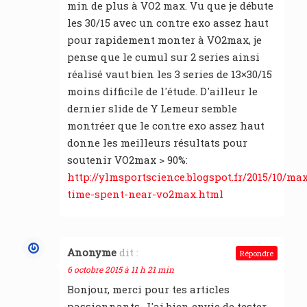
min de plus à VO2 max. Vu que je débute
les 30/15 avec un contre exo assez haut
pour rapidement monter à VO2max, je
pense que le cumul sur 2 series ainsi
réalisé vaut bien les 3 series de 13×30/15
moins difficile de l'étude. D'ailleur le
dernier slide de Y Lemeur semble
montréer que le contre exo assez haut
donne les meilleurs résultats pour
soutenir VO2max > 90%:
http://ylmsportscience.blogspot.fr/2015/10/ma
time-spent-near-vo2max.html
Anonyme
dit :
Répondre
6 octobre 2015 à 11 h 21 min
Bonjour, merci pour tes articles
passionnants. J'ai bien envie de tester.